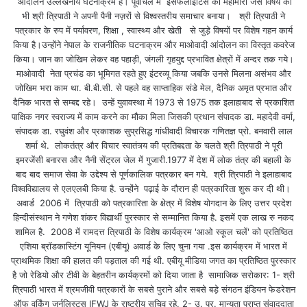
आंदोलन उल्लेखनीय घटनाक्रम हैं। पूर्वांचल में इंसेफलाइटिस की महामारी जैसे विषय को
भी श्री त्रिपाठी ने अपनी पैनी नज़रों से विश्वस्तरीय समाचार बनाया। श्री त्रिपाठी ने
पत्रकार के रुप में पर्यावरण, शिक्षा , स्वास्थ्य और खेती से जुड़े विषयों पर विशेष गहन कार्य
किया है।उन्होंने नेपाल के राजनीतिक घटनाक्रम और माओवादी आंदोलन का विस्तृत कवरेज
किया। जान का जोखिम लेकर वह पहाड़ी, जंगली गृहयुद्द प्रभावित क्षेत्रों में अन्दर तक गये।
माओवादी नेता प्रचंड का भूमिगत रहते हुए इंटरव्यू किया जबकि उनसे मिलना असंभव और
जोखिम भरा काम था. बी.बी.सी. से पहले वह साप्ताहिक संडे मेल, दैनिक अमृत प्रभात और
दैनिक भारत से सम्बद्द रहे। उन्हें युवावस्था में 1973 से 1975 तक इलाहाबाद से प्रकाशित
पाक्षिक नगर स्वराज्य में काम करने का मौका मिला जिसकी प्रधान संपादक डा. महादेवी वर्मा,
संपादक डा. रघुवंश और प्रकाशक सुप्रसिद्ध गांधीवादी विचारक गणितज्ञ प्रो. बनवारी लाल
शर्मा थे. लोकतंत्र और विचार स्वातंत्र्य की प्रतिबद्दता के चलते श्री त्रिपाठी ने पूरी
इमरजेंसी बनारस और नैनी सेंट्रल जेल में गुजारी.1977 में देश में लोक तंत्र की बहाली के
बाद बाद समाज सेवा के उद्देश्य से पूर्णकालिक पत्रकार बन गये. श्री त्रिपाठी ने इलाहाबाद
विश्वविद्यालय से एलएलबी किया है. उन्होंने पढ़ाई के दौरान ही पत्रकारिता शुरू कर दी थी।
अवार्ड 2006 में त्रिपाठी को पत्रकारिता के क्षेत्र में विशेष योगदान के लिए उत्तर प्रदेश
हिन्दीसंस्थान ने गणेश शंकर विद्यार्थी पुरस्कार से सम्मानित किया है. इसमें एक लाख रु नकद
शामिल है. 2008 में रामदत्त त्रिपाठी के विशेष कार्यक्रम 'आओ स्कूल चलें' को प्रतिष्ठित
एशिया ब्रॉडकास्टिंग यूनियन (एबीयू) अवार्ड के लिए चुना गया .इस कार्यक्रम में भारत में
प्राथमिक शिक्षा की हालत की पड़ताल की गई थी. एबीयू मीडिया जगत का प्रतिष्ठित पुरस्कार
है जो रेडियो और टीवी के बेहतरीन कार्यक्रमों को दिया जाता है सामाजिक सरोकार: 1- श्री
त्रिपाठी भारत में श्रमजीवी पत्रकारों के सबसे पुराने और सबसे बड़े संगठन इंडियन फेडरेशन
ऑफ वर्किंग जर्नलिस्ट्स IFWJ के राष्ट्रीय सचिव रहे. 2- उ. प्र. मान्यता प्राप्त संवाददाता