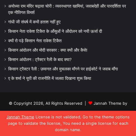
अयोध्या राम मंदिर चढ़ावा चोरी : व्यवस्थागत खामियां, जवाबदेही और पारदर्शिता पर
एक नीतिगत विमर्श
गांधी जी संघर्ष में कभी हताश नहीं हुए
किसान नेता राकेश टिकैत के आँसुओं ने ऑंदोलन को नयी ऊर्जा दी
क्यों रो पड़े किसान नेता राकेश टिकैत
किसान आंदोलन और मोदी सरकार : क्या क्यों और कैसे!
किसान आंदोलन : ट्रैक्टर रैली के बाद क्या?
किसान ट्रैक्टर रैली : ज़मानत और मुचलका माँगने पर हाईकोर्ट ने जवाब माँगा
ए के शर्मा ने यूपी की राजनीति में जलवा दिखाना शुरू किया
© Copyright 2026, All Rights Reserved |
Jannah Theme by
TieLabs
Jannah Theme
License is not validated, Go to the theme options
page to validate the license, You need a single license for each
domain name.
Facebook
X
WhatsApp
Telegram