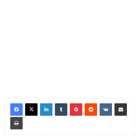
LinkedIn
Tumblr
Pinterest
Reddit
VKontakte
Share via Email
Print