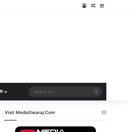
Log In
Random Article
Sidebar
Search
ॉग
for
Visit MediaSwaraj.Com