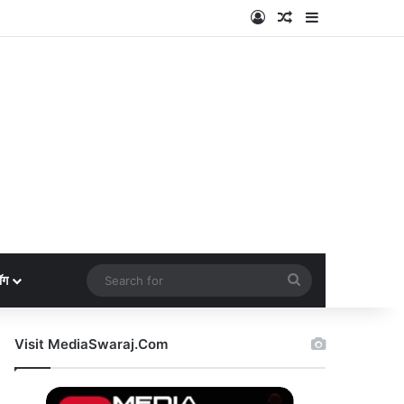
Log In
Random Article
Sidebar
Search
ॉग
for
Visit MediaSwaraj.Com