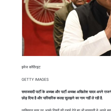
इमेज कॉपीरइट
GETTY IMAGES
समाजवादी
पार्टी
के
अध्यक्ष
और
पार्टी
अध्यक्ष
अखिलेश
यादव
अपने
राजन
छोड़
दिया
है
और
पारिवारिक
कलह
सुलझने
का
नाम
नहीं
ले
रही
है
.
व्यक्तिगत स्तर पर अच्छे रिश्तों की दुहाई देते हुए भी मायावती ने अपने