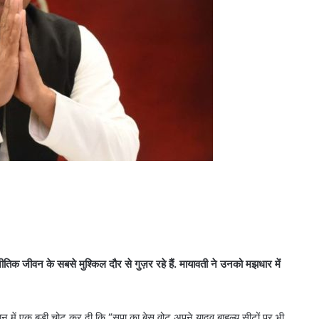
ीतिक
जीवन
के
सबसे
मुश्किल
दौर
से
गुज़र
रहे
हैं
.
मायावती
ने
उनको
मझधार
में
 बयान में एक बड़ी चोट कर दी कि “सपा का बेस वोट अपने यादव बाहुल्य सीटों पर भी