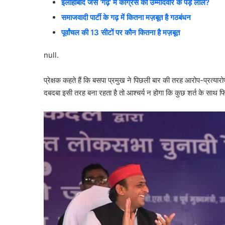
इलाहाबाद
जैसे
‘
गढ़
’
में
कांग्रेस
को
उम्मीदवार
के
पड़े
लाले
?
समाजवादी
पार्टी
के
गढ़
में
कितना
मज़बूत
है
गठबंधन
पूर्वांचल
की
13
सीटों
पर
कौन
कितना
है
मज़बूत
null.
प्रेक्षक कहते हैं कि बसपा प्रमुख ने पिछली बार की तरह आरोप-प्रत्या
दबदबा इसी तरह बना रहता है तो आश्चर्य न होगा कि कुछ शर्त के साथ 