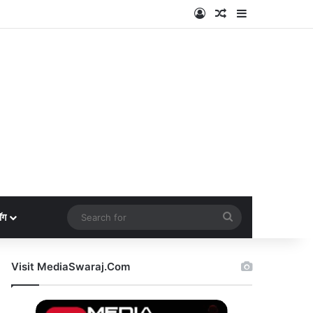
Log In
Random Article
Sidebar
Search
ॉग
for
Visit MediaSwaraj.Com