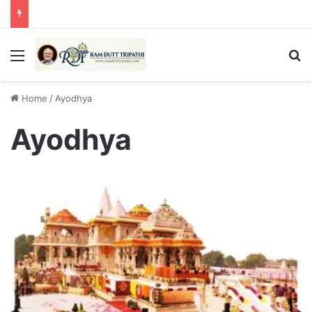
Menu
Se
Home
/
Ayodhya
Ayodhya