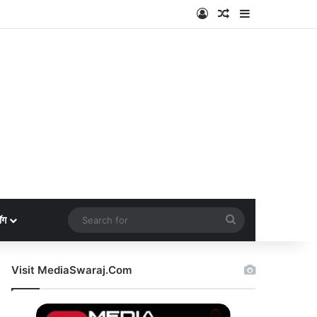
Log In
Random Article
Sidebar
Search
ॉग
for
Visit MediaSwaraj.Com