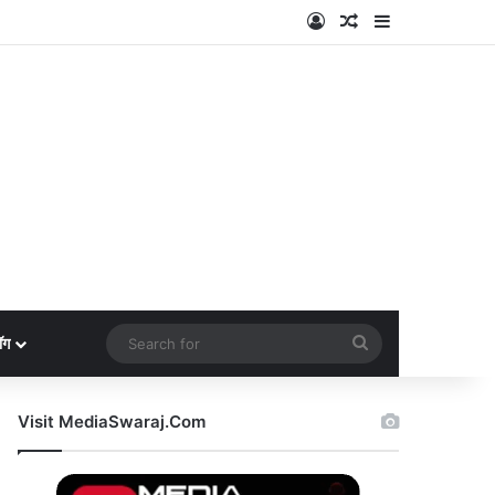
Log In
Random Article
Sidebar
Search
ॉग
for
Visit MediaSwaraj.Com