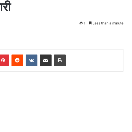
ारी
1
Less than a minute
mblr
Pinterest
Reddit
VKontakte
Share via Email
Print