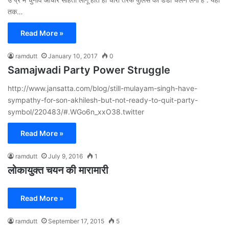
तक…
Read More »
ramdutt
January 10, 2017
0
Samajwadi Party Power Struggle
http://www.jansatta.com/blog/still-mulayam-singh-have-
sympathy-for-son-akhilesh-but-not-ready-to-quit-party-
symbol/220483/#.WGo6n_xxO38.twitter
Read More »
ramdutt
July 9, 2016
1
लोकायुक्त चयन की मारामारी
Read More »
ramdutt
September 17, 2015
5