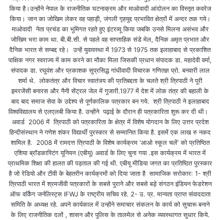
किया है।उन्होंने नेपाल के राजनीतिक घटनाक्रम और माओवादी आंदोलन का विस्तृत कवरेज
किया। जान का जोखिम लेकर वह पहाड़ी, जंगली गृहयुद्द प्रभावित क्षेत्रों में अन्दर तक गये।
माओवादी नेता प्रचंड का भूमिगत रहते हुए इंटरव्यू किया जबकि उनसे मिलना असंभव और
जोखिम भरा काम था. बी.बी.सी. से पहले वह साप्ताहिक संडे मेल, दैनिक अमृत प्रभात और
दैनिक भारत से सम्बद्द रहे। उन्हें युवावस्था में 1973 से 1975 तक इलाहाबाद से प्रकाशित
पाक्षिक नगर स्वराज्य में काम करने का मौका मिला जिसकी प्रधान संपादक डा. महादेवी वर्मा,
संपादक डा. रघुवंश और प्रकाशक सुप्रसिद्ध गांधीवादी विचारक गणितज्ञ प्रो. बनवारी लाल
शर्मा थे. लोकतंत्र और विचार स्वातंत्र्य की प्रतिबद्दता के चलते श्री त्रिपाठी ने पूरी
इमरजेंसी बनारस और नैनी सेंट्रल जेल में गुजारी.1977 में देश में लोक तंत्र की बहाली के
बाद बाद समाज सेवा के उद्देश्य से पूर्णकालिक पत्रकार बन गये. श्री त्रिपाठी ने इलाहाबाद
विश्वविद्यालय से एलएलबी किया है. उन्होंने पढ़ाई के दौरान ही पत्रकारिता शुरू कर दी थी।
अवार्ड 2006 में त्रिपाठी को पत्रकारिता के क्षेत्र में विशेष योगदान के लिए उत्तर प्रदेश
हिन्दीसंस्थान ने गणेश शंकर विद्यार्थी पुरस्कार से सम्मानित किया है. इसमें एक लाख रु नकद
शामिल है. 2008 में रामदत्त त्रिपाठी के विशेष कार्यक्रम 'आओ स्कूल चलें' को प्रतिष्ठित
एशिया ब्रॉडकास्टिंग यूनियन (एबीयू) अवार्ड के लिए चुना गया .इस कार्यक्रम में भारत में
प्राथमिक शिक्षा की हालत की पड़ताल की गई थी. एबीयू मीडिया जगत का प्रतिष्ठित पुरस्कार
है जो रेडियो और टीवी के बेहतरीन कार्यक्रमों को दिया जाता है सामाजिक सरोकार: 1- श्री
त्रिपाठी भारत में श्रमजीवी पत्रकारों के सबसे पुराने और सबसे बड़े संगठन इंडियन फेडरेशन
ऑफ वर्किंग जर्नलिस्ट्स IFWJ के राष्ट्रीय सचिव रहे. 2- उ. प्र. मान्यता प्राप्त संवाददाता
समिति के अध्यक्ष रहे. अपने कार्यकाल में उन्होंने समाचार संकलन के कार्य को सुचारू बनाने
के लिए राजनीतिक दलों , शासन और पुलिस के तालमेल से अनेक व्यवस्थागत सुधार किये.