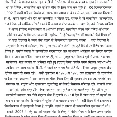
और टी.वी. के अलावा आनलाइन यानी तीनों प्लेट फार्म्स पर कार्य का अनुभव है। अखबारों में
भी वह दैनिक , साप्ताहिक और पाक्षिक तीनों के लिए काम कर चुके हैं। 06 दिसंबरदिसम्बर
1992 में बाबरी मस्जिद विध्वंस का सर्वप्रथम समाचार देने वाले पत्रकार राम दत्त त्रिपाठी
ही थे. उत्तर भारत और देश की राजनीति में पिछले डेढ. दशक में जो सामाजिक, सांस्कृतिक,
राजनीतिक एवं आर्थिक परिवर्तन आये हैं उनका कवरेज करके रामदत्त त्रिपाठी ने पत्रकारिता
में अपना विशिष्ट स्थान बनाया है।अयोध्या विवाद, सामाजिक न्याय और दलित अधिकार
आंदोलन उल्लेखनीय घटनाक्रम हैं। पूर्वांचल में इंसेफलाइटिस की महामारी जैसे विषय को
भी श्री त्रिपाठी ने अपनी पैनी नज़रों से विश्वस्तरीय समाचार बनाया। श्री त्रिपाठी ने
पत्रकार के रुप में पर्यावरण, शिक्षा , स्वास्थ्य और खेती से जुड़े विषयों पर विशेष गहन कार्य
किया है।उन्होंने नेपाल के राजनीतिक घटनाक्रम और माओवादी आंदोलन का विस्तृत कवरेज
किया। जान का जोखिम लेकर वह पहाड़ी, जंगली गृहयुद्द प्रभावित क्षेत्रों में अन्दर तक गये।
माओवादी नेता प्रचंड का भूमिगत रहते हुए इंटरव्यू किया जबकि उनसे मिलना असंभव और
जोखिम भरा काम था. बी.बी.सी. से पहले वह साप्ताहिक संडे मेल, दैनिक अमृत प्रभात और
दैनिक भारत से सम्बद्द रहे। उन्हें युवावस्था में 1973 से 1975 तक इलाहाबाद से प्रकाशित
पाक्षिक नगर स्वराज्य में काम करने का मौका मिला जिसकी प्रधान संपादक डा. महादेवी वर्मा,
संपादक डा. रघुवंश और प्रकाशक सुप्रसिद्ध गांधीवादी विचारक गणितज्ञ प्रो. बनवारी लाल
शर्मा थे. लोकतंत्र और विचार स्वातंत्र्य की प्रतिबद्दता के चलते श्री त्रिपाठी ने पूरी
इमरजेंसी बनारस और नैनी सेंट्रल जेल में गुजारी.1977 में देश में लोक तंत्र की बहाली के
बाद बाद समाज सेवा के उद्देश्य से पूर्णकालिक पत्रकार बन गये. श्री त्रिपाठी ने इलाहाबाद
विश्वविद्यालय से एलएलबी किया है. उन्होंने पढ़ाई के दौरान ही पत्रकारिता शुरू कर दी थी।
अवार्ड 2006 में त्रिपाठी को पत्रकारिता के क्षेत्र में विशेष योगदान के लिए उत्तर प्रदेश
हिन्दीसंस्थान ने गणेश शंकर विद्यार्थी पुरस्कार से सम्मानित किया है. इसमें एक लाख रु नकद