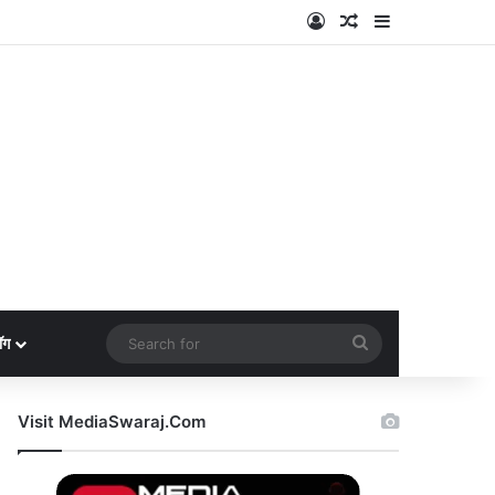
Log In
Random Article
Sidebar
Search
ॉग
for
Visit MediaSwaraj.Com