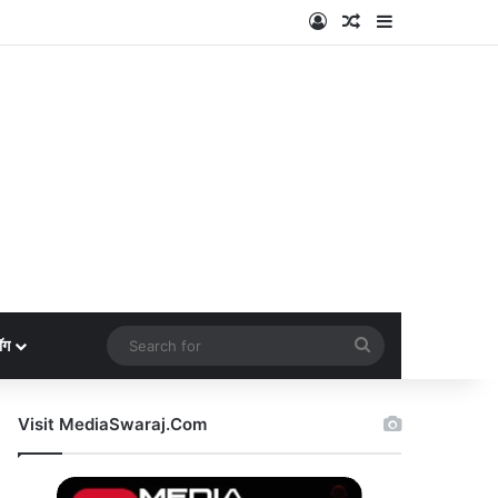
Log In
Random Article
Sidebar
Search
ॉग
for
Visit MediaSwaraj.Com