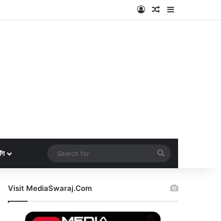
Log In
Random Article
Sidebar
Search
ॉग
for
Visit MediaSwaraj.Com