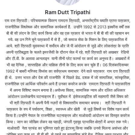
Ram Dutt Tripathi
राम दत्त त्रिपाठी : परिचयात्मक विवरण रामदत्त त्रिपाठी, अन्तर्राष्ट्रीय ख्याति प्राप्त पत्रकार,
राजनीतिक विश्लेषक और सामाजिक कार्यकर्ता हैं. उन्होंने 1992 से 2013 इक्कीस वर्षों तक
बी बी सी लंदन के लिए कार्य किया और वह एक प्रकार से भारत मे बी बी सी की पहचान बन
गये. वह उन गिने चुने पत्रकारों में से हैं , जो समाज सेवा के मिशन के लिए पत्रकारिता में
आये. श्री त्रिपाठी युवावस्था में सर्वोदय और जे पी आंदोलन से जुड़े और लोकतंत्र के प्रति
अपनी प्रतिबद्धता के चलते इमरजेंसी के दौरान जेल में रहे. श्री त्रिपाठी को अखबार रेडियो
और टी.वी. के अलावा आनलाइन यानी तीनों प्लेट फार्म्स पर कार्य का अनुभव है। अखबारों में
भी वह दैनिक , साप्ताहिक और पाक्षिक तीनों के लिए काम कर चुके हैं। 06 दिसंबरदिसम्बर
1992 में बाबरी मस्जिद विध्वंस का सर्वप्रथम समाचार देने वाले पत्रकार राम दत्त त्रिपाठी
ही थे. उत्तर भारत और देश की राजनीति में पिछले डेढ. दशक में जो सामाजिक, सांस्कृतिक,
राजनीतिक एवं आर्थिक परिवर्तन आये हैं उनका कवरेज करके रामदत्त त्रिपाठी ने पत्रकारिता
में अपना विशिष्ट स्थान बनाया है।अयोध्या विवाद, सामाजिक न्याय और दलित अधिकार
आंदोलन उल्लेखनीय घटनाक्रम हैं। पूर्वांचल में इंसेफलाइटिस की महामारी जैसे विषय को
भी श्री त्रिपाठी ने अपनी पैनी नज़रों से विश्वस्तरीय समाचार बनाया। श्री त्रिपाठी ने
पत्रकार के रुप में पर्यावरण, शिक्षा , स्वास्थ्य और खेती से जुड़े विषयों पर विशेष गहन कार्य
किया है।उन्होंने नेपाल के राजनीतिक घटनाक्रम और माओवादी आंदोलन का विस्तृत कवरेज
किया। जान का जोखिम लेकर वह पहाड़ी, जंगली गृहयुद्द प्रभावित क्षेत्रों में अन्दर तक गये।
माओवादी नेता प्रचंड का भूमिगत रहते हुए इंटरव्यू किया जबकि उनसे मिलना असंभव और
जोखिम भरा काम था. बी.बी.सी. से पहले वह साप्ताहिक संडे मेल, दैनिक अमृत प्रभात और